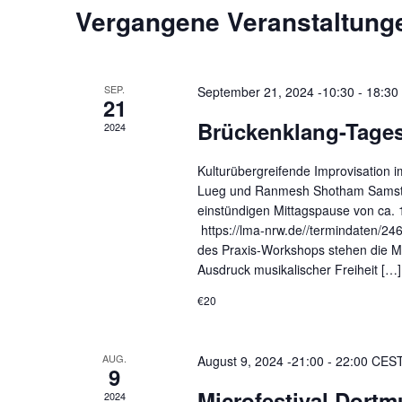
Vergangene Veranstaltung
SEP.
September 21, 2024 -10:30
-
18:30
21
Brückenklang-Tage
2024
Kulturübergreifende Improvisation 
Lueg und Ranmesh Shotham Samstag,
einstündigen Mittagspause von ca.
https://lma-nrw.de//termindaten/
des Praxis-Workshops stehen die Mög
Ausdruck musikalischer Freiheit […]
€20
AUG.
August 9, 2024 -21:00
-
22:00
CES
9
Microfestival Dort
2024