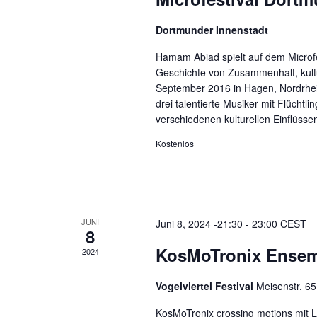
Dortmunder Innenstadt
Hamam Abiad spielt auf dem Microf
Geschichte von Zusammenhalt, kult
September 2016 in Hagen, Nordrhei
drei talentierte Musiker mit Flüchtl
verschiedenen kulturellen Einflüsse
Kostenlos
JUNI
Juni 8, 2024 -21:30
-
23:00
CEST
8
KosMoTronix Ense
2024
Vogelviertel Festival
Meisenstr. 65,
KosMoTronix crossing motions mit 