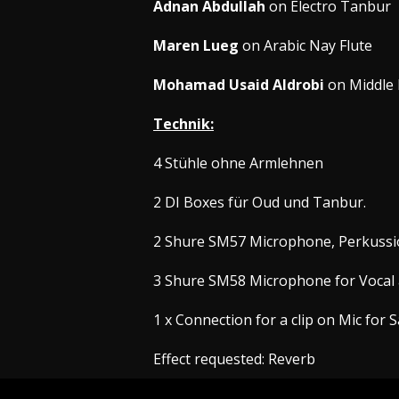
Adnan Abdullah
on Electro Tanbur
Maren Lueg
on Arabic Nay Flute
Mohamad Usaid Aldrobi
on
Middle 
Technik:
4 Stühle ohne Armlehnen
2 DI Boxes für Oud und Tanbur.
2 Shure SM57 Microphone, Perkussi
3 Shure SM58 Microphone for Vocal 
1 x Connection for a clip on Mic for
Effect requested: Reverb
2 to 3 Monitor Speakers on Stage.