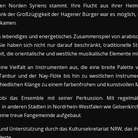
n Norden Syriens stammt. Ihre Flucht aus ihrer Heima
k der Großzügigkeit der Hagener Bürger war es möglich, n
ankamen.
n lebendiges und energetisches Zusammenspiel von arabis
ie haben sich nicht nur darauf beschränkt, traditionelle S
t, die orientalische und westliche musikalische Elemente m
ine Vielfalt an Instrumenten aus, die eine breite Palette
n Tanbur und der Nay-Flöte bis hin zu westlichen Instrum
hiedlichen Klänge zu einem farbenfrohen und kunstvollen M
robi das Ensemble mit seiner Perkussion. Mit regelmä
 in anderen Städten in Nordrhein-Westfalen wie Gelsenki
eine treue Fangemeinde aufgebaut.
nd Unterstützung durch das Kultursekretariat NRW, das ihr
erte.