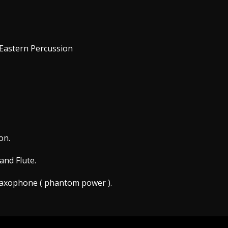
Eastern Percussion
on.
and Flute.
 Saxophone ( phantom power ).